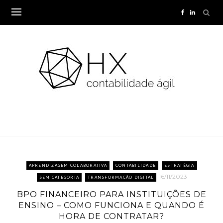
Skip
to
content
APRENDIZAGEM COLABORATIVA
CONTABILIDADE
ESTRATÉGIA
16/11/2023
SEM CATEGORIA
TRANSFORMAÇÃO DIGITAL
BPO FINANCEIRO PARA INSTITUIÇÕES DE
ENSINO – COMO FUNCIONA E QUANDO É
HORA DE CONTRATAR?