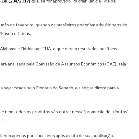
Lei (234/2017)
que, se for aprovado, irá criar ‘um dia livre de
o mês de fevereiro, quando os brasileiros poderiam adquirir bens de
/Pasep e Cofins.
 Alabama e Flórida nos EUA, e que deram resultados positivos.
 será analisada pela Comissão de Assuntos Econômicos (CAE), seja
a seja votada pelo Plenário do Senado, ela segue direto para a
que nem todos os produtos vão entrar nessa ‘promoção de tributos’.
il.
alendo apenas por cinco anos após a data de sua publicação.