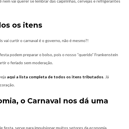
nem vai querer se lembrar das caipirinhas, cervejas e refrigerantes
dos os itens
 vai curtir o carnaval é o governo, não é mesmo?!
festa podem preparar o bolso, pois o nosso “querido” Frankenstein
urtir o feriado sem moderação.
 veja
aqui a lista completa de todos os itens tributados
. Já
coração.
mia, o Carnaval nos dá uma
e festa, serve para impulsionar muitos setores da economia,