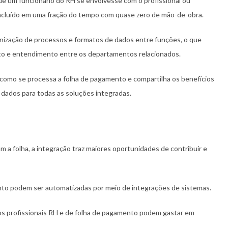
ue um funcionário do RH se envolvesse com o profissional ou
ncluído em uma fração do tempo com quase zero de mão-de-obra.
onização de processos e formatos de dados entre funções, o que
to e entendimento entre os departamentos relacionados.
omo se processa a folha de pagamento e compartilha os benefícios
 dados para todas as soluções integradas.
m a folha, a integração traz maiores oportunidades de contribuir e
nto podem ser automatizadas por meio de integrações de sistemas.
 os profissionais RH e de folha de pagamento podem gastar em