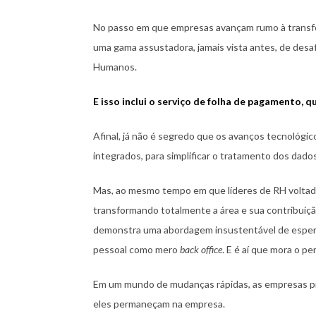
No passo em que empresas avançam rumo à transfo
uma gama assustadora, jamais vista antes, de des
Humanos.
E isso inclui o serviço de folha de pagamento,
Afinal, já não é segredo que os avanços tecnológic
integrados, para simplificar o tratamento dos dado
Mas, ao mesmo tempo em que líderes de RH voltado
transformando totalmente a área e sua contribuiç
demonstra uma abordagem insustentável de espera
pessoal como mero
back office
. E é aí que mora o pe
Em um mundo de mudanças rápidas, as empresas prec
eles permaneçam na empresa.