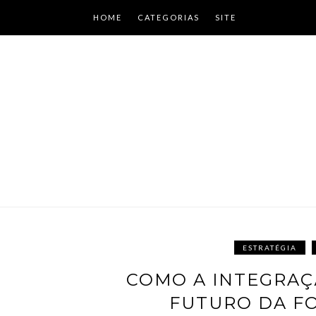
Skip
HOME
CATEGORIAS
SITE
to
content
ESTRATÉGIA
COMO A INTEGRA
FUTURO DA F