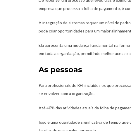
De repente, um processo que levou dias e exigiu q
empresa que processa a folha de pagamento, é co
A integração de sistemas requer um nível de padr
pode criar oportunidades para um maior alinhamen
Ela apresenta uma mudança fundamental na forma c
em toda a organização, permitindo melhor acesso a
As pessoas
Para profissionais de RH, incluídos os que processa
se envolver com a organização.
Até 40% das atividades atuais da folha de pagame
Isso é uma quantidade significativa de tempo que
tarefas de maior valor agregado.