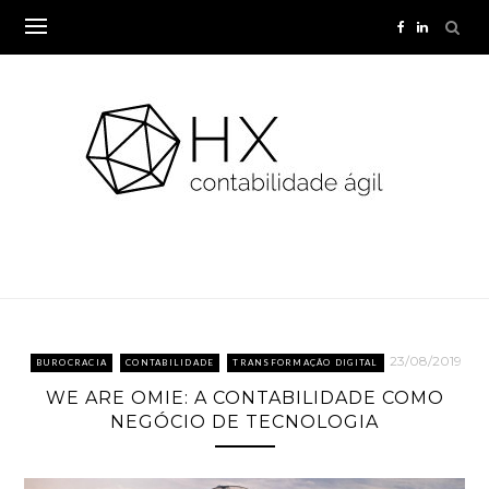
Skip
to
content
23/08/2019
BUROCRACIA
CONTABILIDADE
TRANSFORMAÇÃO DIGITAL
WE ARE OMIE: A CONTABILIDADE COMO
NEGÓCIO DE TECNOLOGIA