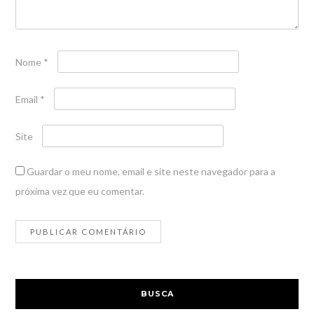
Nome
*
Email
*
Site
Guardar o meu nome, email e site neste navegador para a
próxima vez que eu comentar.
BUSCA