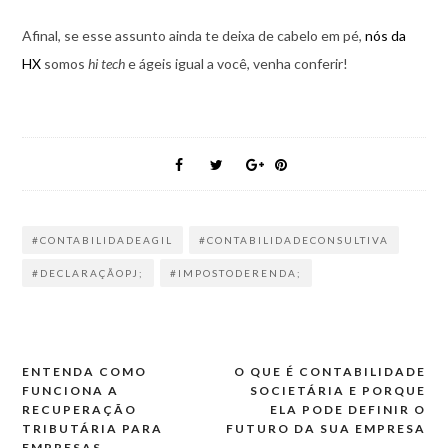
Afinal, se esse assunto ainda te deixa de cabelo em pé,
nós da
HX
somos
hi tech
e ágeis igual a você, venha conferir!
#CONTABILIDADEAGIL
#CONTABILIDADECONSULTIVA
#DECLARAÇÃOPJ;
#IMPOSTODERENDA;
ENTENDA COMO
O QUE É CONTABILIDADE
Navegação
FUNCIONA A
SOCIETÁRIA E PORQUE
de
RECUPERAÇÃO
ELA PODE DEFINIR O
TRIBUTÁRIA PARA
FUTURO DA SUA EMPRESA
artigos
EMPRESAS