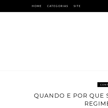
Skip
HOME
CATEGORIAS
SITE
to
content
CONT
QUANDO E POR QUE 
REGIM