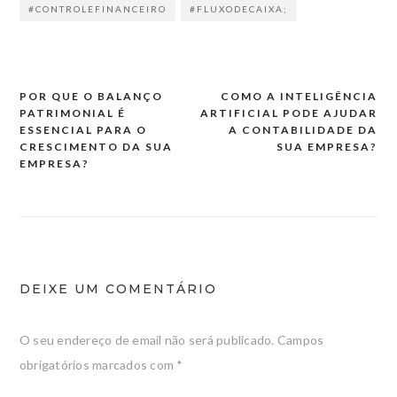
#CONTROLEFINANCEIRO
#FLUXODECAIXA;
POR QUE O BALANÇO
COMO A INTELIGÊNCIA
Navegação
PATRIMONIAL É
ARTIFICIAL PODE AJUDAR
de
ESSENCIAL PARA O
A CONTABILIDADE DA
CRESCIMENTO DA SUA
SUA EMPRESA?
artigos
EMPRESA?
DEIXE UM COMENTÁRIO
O seu endereço de email não será publicado.
Campos
obrigatórios marcados com
*